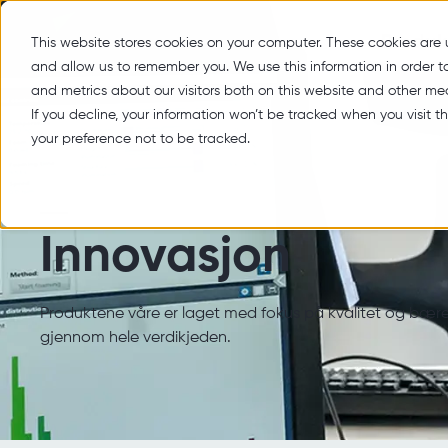
Produk
This website stores cookies on your computer. These cookies are 
and allow us to remember you. We use this information in order 
and metrics about our visitors both on this website and other med
If you decline, your information won’t be tracked when you visit t
your preference not to be tracked.
Innovasjon
Produktene våre er laget med fokus på kvalitet og bære
gjennom hele verdikjeden.