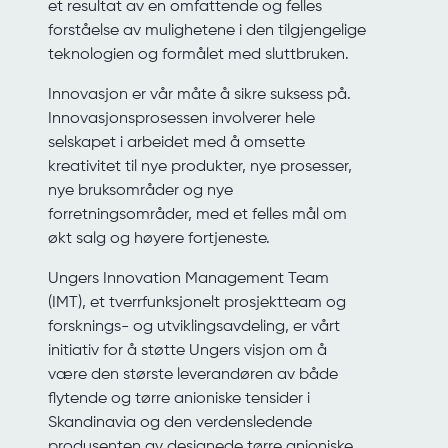
et resultat av en omfattende og felles
forståelse av mulighetene i den tilgjengelige
teknologien og formålet med sluttbruken.
Innovasjon er vår måte å sikre suksess på.
Innovasjonsprosessen involverer hele
selskapet i arbeidet med å omsette
kreativitet til nye produkter, nye prosesser,
nye bruksområder og nye
forretningsområder, med et felles mål om
økt salg og høyere fortjeneste.
Ungers Innovation Management Team
(IMT), et tverrfunksjonelt prosjektteam og
forsknings- og utviklingsavdeling, er vårt
initiativ for å støtte Ungers visjon om å
være den største leverandøren av både
flytende og tørre anioniske tensider i
Skandinavia og den verdensledende
produsenten av designede tørre anioniske