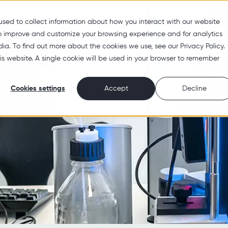
ter
Bærekraft
Om Unger
Unger 
used to collect information about how you interact with our website
to improve and customize your browsing experience and for analytics
ia. To find out more about the cookies we use, see our Privacy Policy.
his website. A single cookie will be used in your browser to remember
Cookies settings
Accept
Decline
kraft